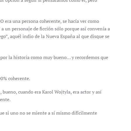
 opción a seguir si pensáramos como él, pero
 NO era una persona coherente, se hacía ver como
 a un personaje de ficción sólo porque así convenía a
ego”, aquél indio de la Nueva España al que disque se
ado por la historia como muy bueno… y recordemos que
100% coherente.
, bueno, cuando era Karol Wojtyla, era actor y así
ente.
ue si uno no se miente a sí mismo difícilmente