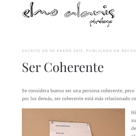
Skip to main content
ESCRITO EN
06 ENERO 2015
. PUBLICADO EN
RECO
Ser Coherente
Se considera bueno ser una persona coherente, pero s
por los demás, ser coherente está más relacionado co
Hi
su
de