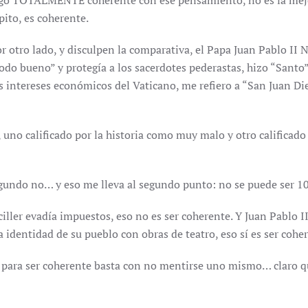
go TOTALMENTE coherente con ese pensamiento, no es la mejor
pito, es coherente.
r otro lado, y disculpen la comparativa, el Papa Juan Pablo II
odo bueno” y protegía a los sacerdotes pederastas, hizo “Santo”
s intereses económicos del Vaticano, me refiero a “San Juan Di
II, uno calificado por la historia como muy malo y otro calific
segundo no… y eso me lleva al segundo punto: no se puede ser 
ller evadía impuestos, eso no es ser coherente. Y Juan Pablo II
dentidad de su pueblo con obras de teatro, eso sí es ser coher
 para ser coherente basta con no mentirse uno mismo… claro q