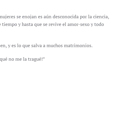
mujeres se enojan es aún desconocida por la ciencia,
tiempo y hasta que se revive el amor-sexo y todo
ien, y es lo que salva a muchos matrimonios.
 qué no me la tragué!”