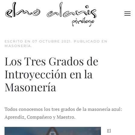
Skip to main content
ESCRITO EN
07 OCTUBRE 2021
. PUBLICADO EN
MASONERÍA
.
Los Tres Grados de
Introyección en la
Masonería
Todos conocemos los tres grados de la masonería azul:
Aprendiz, Compañero y Maestro.
El