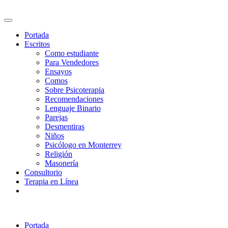
Skip to main content
Portada
Escritos
Como estudiante
Para Vendedores
Ensayos
Comos
Sobre Psicoterapia
Recomendaciones
Lenguaje Binario
Parejas
Desmentiras
Niños
Psicólogo en Monterrey
Religión
Masonería
Consultorio
Terapia en Línea
Portada