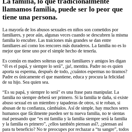
La familia, lo que tradicionalmente
llamamos familia, puede ser lo peor que
tiene una persona.
La mayoría de los abusos sexuales en niños son cometidos por
familiares, y peor aún, algunas veces cuando se descubren la misma
familia lo encubre. Las traiciones más grandes se dan entre
familiares así como los rencores más duraderos. La familia no es lo
mejor que tiene uno por el simple hecho de tenerla.
Es común en madres solteras que sus familiares y amigos les digan
“él es el papá, y siempre lo será”, ¡ja!, mentira. Padre no es quien
aporta su esperma, después de todo, ¿cuántos espermas no tiramos?
Padre es únicamente el que mantiene, educa y procura la felicidad
de su hijo. Sea quien sea.
“Es su papá, y siempre lo será” es una frase para manipular. La
familia no siempre deberá ser primero. Si la familia te daña, si existe
abuso sexual en un miembro y tapaderas de otros, si te roban, si
abusan de tu confianza, cámbialos. Así de simple, hay muchos seres
humanos que fácilmente pueden ser tu nueva familia, no te sientas
mal pensando que “es mi familia y la familia siempre será la familia
y la familia es primero”, ¿ellos también piensan así?, ¿piensan así
para tu beneficio? No te preocupes por rechazar a “tu sangre”, todos