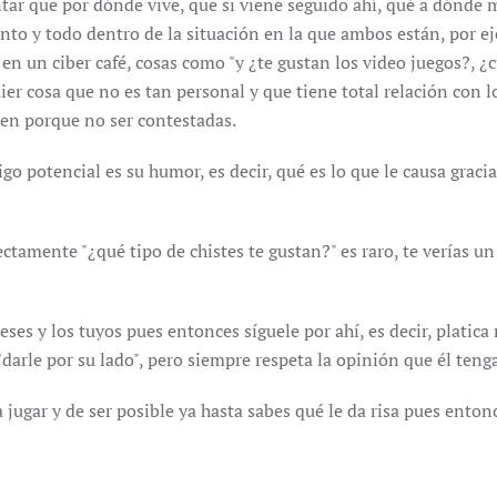
tar que por dónde vive, que si viene seguido ahí, qué a dónde má
 y todo dentro de la situación en la que ambos están, por ejem
en un ciber café, cosas como "y ¿te gustan los video juegos?, ¿cu
quier cosa que no es tan personal y que tiene total relación co
en porque no ser contestadas.
 potencial es su humor, es decir, qué es lo que le causa gracia,
ectamente "¿qué tipo de chistes te gustan?" es raro, te verías u
ses y los tuyos pues entonces síguele por ahí, es decir, platic
darle por su lado", pero siempre respeta la opinión que él tenga
ta jugar y de ser posible ya hasta sabes qué le da risa pues ento