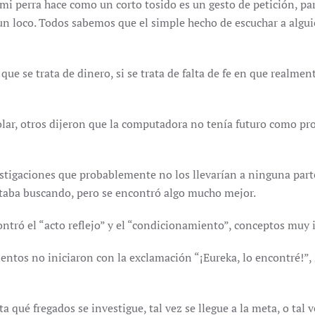
perra hace como un corto tosido es un gesto de petición, para 
 loco. Todos sabemos que el simple hecho de escuchar a alguie
s que se trata de dinero, si se trata de falta de fe en que realm
olar, otros dijeron que la computadora no tenía futuro como p
tigaciones que probablemente no los llevarían a ninguna parte
staba buscando, pero se encontró algo mucho mejor.
contró el “acto reflejo” y el “condicionamiento”, conceptos muy 
ntos no iniciaron con la exclamación “¡Eureka, lo encontré!”,
 qué fregados se investigue, tal vez se llegue a la meta, o tal