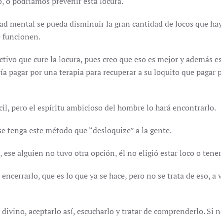
, o podríamos prevenir esta locura.
ad mental se pueda disminuir la gran cantidad de locos que ha
e funcionen.
tivo que cure la locura, pues creo que eso es mejor y además 
ría pagar por una terapia para recuperar a su loquito que pagar
l, pero el espíritu ambicioso del hombre lo hará encontrarlo.
se tenga este método que “desloquize” a la gente.
 ese alguien no tuvo otra opción, él no eligió estar loco o ten
encerrarlo, que es lo que ya se hace, pero no se trata de eso, a 
 divino, aceptarlo así, escucharlo y tratar de comprenderlo. S