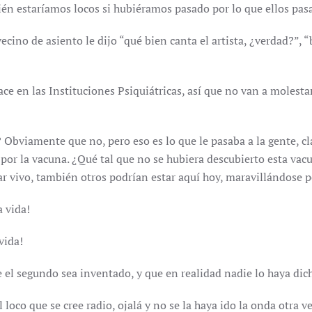
n estaríamos locos si hubiéramos pasado por lo que ellos pas
cino de asiento le dijo “qué bien canta el artista, ¿verdad?”, 
ace en las Instituciones Psiquiátricas, así que no van a molest
Obviamente que no, pero eso es lo que le pasaba a la gente, claro
por la vacuna. ¿Qué tal que no se hubiera descubierto esta vacun
ar vivo, también otros podrían estar aquí hoy, maravillándose p
a vida!
vida!
e el segundo sea inventado, y que en realidad nadie lo haya dic
al loco que se cree radio, ojalá y no se la haya ido la onda otra