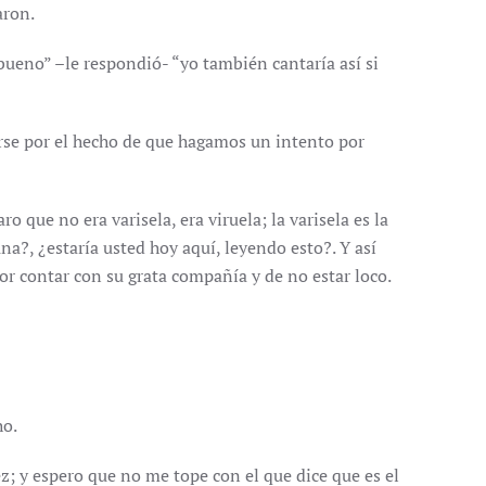
aron.
“bueno” –le respondió- “yo también cantaría así si
arse por el hecho de que hagamos un intento por
 que no era varisela, era viruela; la varisela es la
a?, ¿estaría usted hoy aquí, leyendo esto?. Y así
or contar con su grata compañía y de no estar loco.
ho.
 vez; y espero que no me tope con el que dice que es el