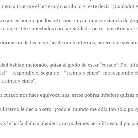
mero a traerme el letrero y cuando lo vi éste decía “¡Cuidado! 
so que es bueno que los internos tengan una conciencia de grup
 a que estén conectados con la realidad... pero... por otra par
nformaron de las mejorías de unos internos, parece que sus pro
dad habían mejorado, quizá al grado de estar “curado”. Por últ
ves!“ – respondió el segundo – “treinta y cinco” -me respondió el
 treinta y cinco”.
en curado nos hace equivocarnos, estos pobres infelices quizás 
 interno le decía a otro “¡todo el mundo me odia tan sólo porq
zás le haría daño a alguien y no podemos permitir eso, digo, pa