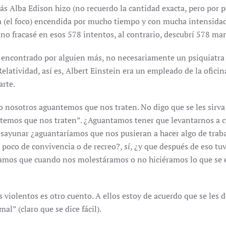
ás Alba Edison hizo (no recuerdo la cantidad exacta, pero por 
a (el foco) encendida por mucho tiempo y con mucha intensidad
no fracasé en esos 578 intentos, al contrario, descubrí 578 man
er encontrado por alguien más, no necesariamente un psiquiatr
Relatividad, así es, Albert Einstein era un empleado de la oficin
arte.
nosotros aguantemos que nos traten. No digo que se les sirva e
temos que nos traten”. ¿Aguantamos tener que levantarnos a cie
sayunar ¿aguantaríamos que nos pusieran a hacer algo de trabaj
oco de convivencia o de recreo?, sí, ¿y que después de eso tuvi
íamos que cuando nos molestáramos o no hiciéramos lo que se e
os violentos es otro cuento. A ellos estoy de acuerdo que se le
l” (claro que se dice fácil).