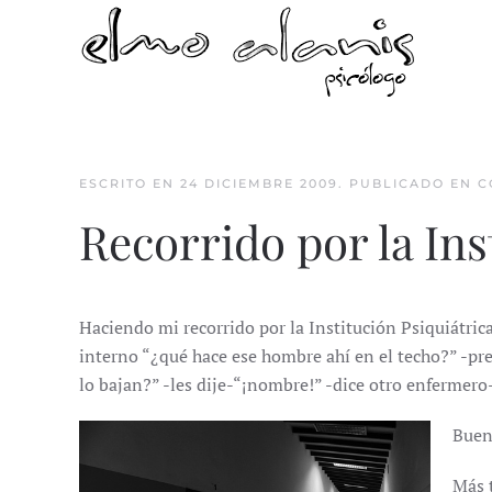
Skip to main content
ESCRITO EN
24 DICIEMBRE 2009
. PUBLICADO EN
C
Recorrido por la Ins
Haciendo mi recorrido por la Institución Psiquiátrica
interno “¿qué hace ese hombre ahí en el techo?” -pre
lo bajan?” -les dije-“¡nombre!” -dice otro enfermer
Bueno
Más t