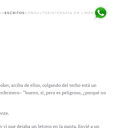
DA
ESCRITOS
CONSULTORIO
TERAPIA EN LÍNEA
ker, arriba de ellos, colgando del techo está un
enfermero– “bueno, sí, pero es peligroso, ¿porqué no
ente.
y vi que dejaba un letrero en la punta. Envié a un