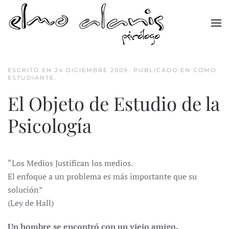
Skip to main content
ESCRITO EN
24 DICIEMBRE 2009
. PUBLICADO EN
COMO
ESTUDIANTE
.
El Objeto de Estudio de la
Psicología
“Los Medios Justifican los medios.
El enfoque a un problema es más importante que su
solución”
(Ley de Hall)
Un hombre se encontró con un viejo amigo.